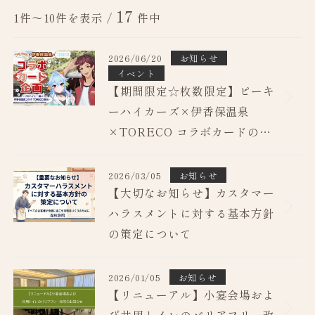
17
1件～10件を表示 /
件中
2026/06/20
お知らせ
イベント
【期間限定☆枚数限定】ピーキ
ーハイカーズ×伊香保温泉
×TORECO コラボカードの販
売について（8月31日まで）
2026/03/05
お知らせ
【大切なお知らせ】カスタマー
ハラスメントに対する基本方針
の策定について
2026/01/05
お知らせ
【リニューアル】小宴会場およ